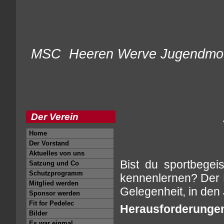
MSC Heeren Werve Juge
Der Verein
J
Home
Der Vorstand
Aktuelles von uns
Bist du sportbegei
Satzung und Co
Schutzprogramm
kennenlernen? Der 
Mitglied werden
Gelegenheit, in den
Sponsor werden
Fit for Pedelec
Herausforderungen
Bilder
Es war einmal